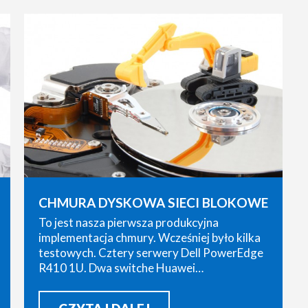
CHMURA DYSKOWA SIECI BLOKOWE
To jest nasza pierwsza produkcyjna
implementacja chmury. Wcześniej było kilka
testowych. Cztery serwery Dell PowerEdge
R410 1U. Dwa switche Huawei…