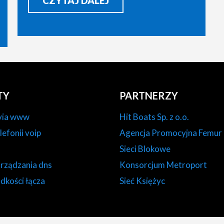
CZYTAJ DALEJ
TY
PARTNERZY
via www
Hit Boats Sp. z o.o.
lefonii voip
Agencja Promocyjna Femur
Sieci Blokowe
arządzania dns
Konsorcjum Metroport
dkości łącza
Sieć Księżyc