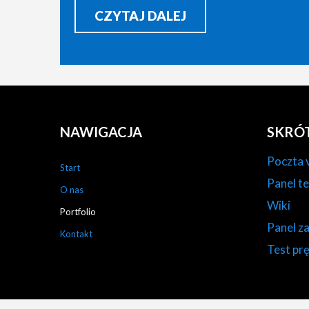
CZYTAJ DALEJ
NAWIGACJA
SKRÓ
Poczta 
Start
Panel te
O nas
Wiki
Portfolio
Panel z
Kontakt
Test prę